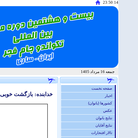
23:50:14
جمعه 16 مرداد 1405
صفحه نخست
خدابنده: بازگشت خوبی 
اخبار
کشورها (بانوان)
عكس
نتایج بانوان
نتایج آقایان
تالار افتخارات