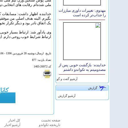
ملی پوش سنگین وزن تیم ملی تکوا
ملی شده‌ام. رقابت های انتخابی د
مهدوی: تغییرات داوری مبارزات
خدابنده اظهار داشت: مسابقات 
را جذاب‌تر كرده است
بگیرم. البته هدف اصلی من موفقیت
یک اتفاق نادر بود و دیگر تکرار نخ
وی یادآور شد: ارتباط بسیار خوبی 
ارتباط شرایط خوب روحی دارم. ای
تاريخ ارسال:دوشنبه 28 فروردين 1396 - 18:06
تعداد بازديد: 877
خدابنده: بازگشت خوبی پس از
کد:26972-1405
مصدومیتم به تکواندو داشتم
آرشيو گفت و گو
گزارش
آرشيو گزارش
صفحه نخست
كل اخبار
تاريخچه تكواندو
آرشیو اخبار