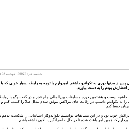
شناسه خبر: 26972 دوشنبه 28 فروردين 1396 - 18:06
س از مدتها دوری به تکواندو داشتم. امیدوارم با توجه به رابطه بسیار خوبی که با ک
 انتظارش بودم را به دست بیاورم.
در حاشیه بیست و هشتمین دوره مسابقات بین‌المللی جام فجر و در گفت وگو با روا
ا به تکواندو داشتم. در رقابت های مراکش موفق شدم مدال طلا را کسب کنم و د
مچنان حفظ کنم.
اکش خوب بود و در این مسابقات توانستم تکواندوکار اسپانیایی را شکست بدهم و در
دارم که همین امر باعث شده تا در حال حاضرانگیزه بالایی داشته باشم.